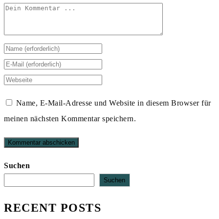
Kommentieren
Gib
deinen
Gib
Namen
deine
Gib
oder
E-
deine
Name, E-Mail-Adresse und Website in diesem Browser für
Benutzernamen
Mail-
Website-
meinen nächsten Kommentar speichern.
zum
Adresse
URL
Kommentieren
zum
ein
ein
Kommentieren
(optional)
Suchen
ein
Suchen
RECENT POSTS