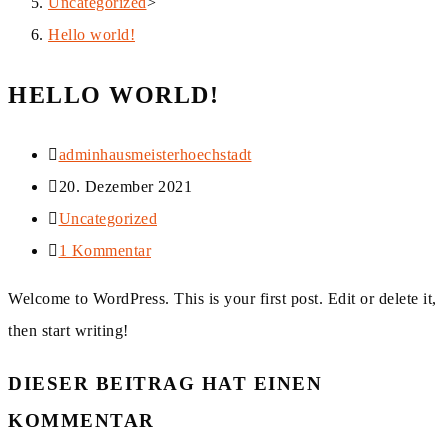
Uncategorized
>
Hello world!
HELLO WORLD!
Beitrags-
adminhausmeisterhoechstadt
Autor:
Beitrag
20. Dezember 2021
veröffentlicht:
Beitrags-
Uncategorized
Kategorie:
Beitrags-
1 Kommentar
Kommentare:
Welcome to WordPress. This is your first post. Edit or delete it,
then start writing!
DIESER BEITRAG HAT EINEN
KOMMENTAR