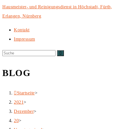
Zum
Hausmeister- und Reinigungsdienst in Höchstadt, Fürth,
Inhalt
Erlangen, Nürnberg
springen
Kontakt
Impressum
BLOG
Startseite
>
2021
>
Dezember
>
20
>